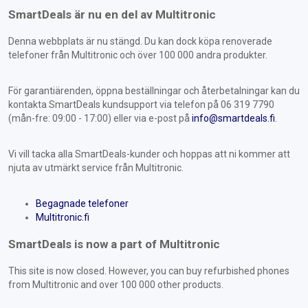
SmartDeals är nu en del av Multitronic
Denna webbplats är nu stängd. Du kan dock köpa renoverade
telefoner från Multitronic och över 100 000 andra produkter.
För garantiärenden, öppna beställningar och återbetalningar kan du
kontakta SmartDeals kundsupport via telefon på 06 319 7790
(mån-fre: 09:00 - 17:00) eller via e-post på
info@smartdeals.fi
.
Vi vill tacka alla SmartDeals-kunder och hoppas att ni kommer att
njuta av utmärkt service från Multitronic.
Begagnade telefoner
Multitronic.fi
SmartDeals is now a part of Multitronic
This site is now closed. However, you can buy refurbished phones
from Multitronic and over 100 000 other products.