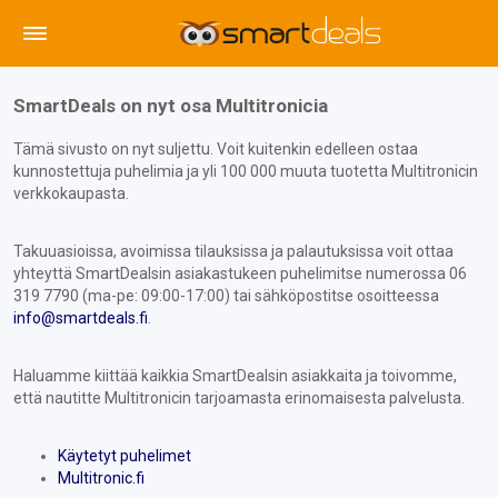
SmartDeals on nyt osa Multitronicia
Tämä sivusto on nyt suljettu. Voit kuitenkin edelleen ostaa
kunnostettuja puhelimia ja yli 100 000 muuta tuotetta Multitronicin
verkkokaupasta.
Takuuasioissa, avoimissa tilauksissa ja palautuksissa voit ottaa
yhteyttä SmartDealsin asiakastukeen puhelimitse numerossa 06
319 7790 (ma-pe: 09:00-17:00) tai sähköpostitse osoitteessa
info@smartdeals.fi
.
Haluamme kiittää kaikkia SmartDealsin asiakkaita ja toivomme,
että nautitte Multitronicin tarjoamasta erinomaisesta palvelusta.
Käytetyt puhelimet
Multitronic.fi